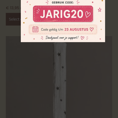
€
13,95
Incl. BTW
Select options