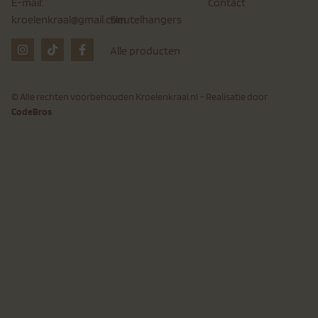
Contact
E-mail:
Sleutelhangers
kroelenkraal@gmail.com
Alle producten
© Alle rechten voorbehouden Kroelenkraal.nl – Realisatie door
CodeBros