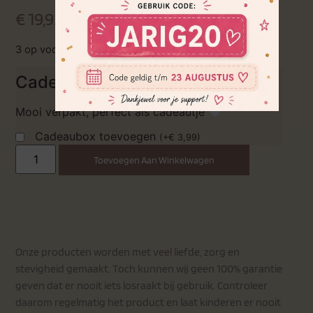
€
19,95
Incl. BTW
3 op voorraad (kan nabesteld worden)
Cadeau doos
Mooi verpakt, perfect als cadeautje
Cadeaubox toevoegen
(
+
€
3,99
)
Toevoegen Aan Winkelwagen
Onze producten worden met veel liefde, zorg en
stevigheid gemaakt. Toch kunnen wij geen 100% garantie
geven dat er nooit iets losraakt bij gebruik. Controleer
daarom regelmatig het product en laat kinderen er nooit