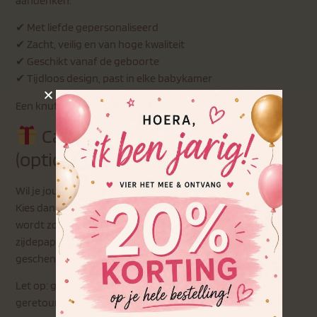
aandenken.
✔ Met liefde gepersonaliseerd
✔ Zacht, veilig en van hoge kwaliteit
✔ Geschikt vanaf de geboorte
✔ Tijdloos design, past in elke babykamer
Een knuffel om te kroelen, te troosten en te bewaren
Cadeauverpakking
(optioneel)
Wil je jouw bestelling extra speciaal maken?
Kies dan voor onze geschenkverpakking. De knuffel
wordt zorgvuldig ingepakt in een geschenkdoos met
zijdepapier, direct klaar om cadeau te geven. De
geschenkdoos is €4,00 per stuk.
Let op: gepersonaliseerde producten kunnen niet
geretourneerd worden.