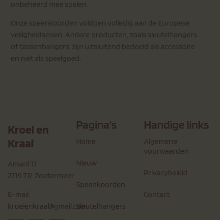
onbeheerd mee spelen.
Onze speenkoorden voldoen volledig aan de Europese
veiligheidseisen. Andere producten, zoals sleutelhangers
of tassenhangers, zijn uitsluitend bedoeld als accessoire
en niet als speelgoed.
Pagina's
Handige links
Kroel en
Kraal
Home
Algemene
voorwaarden
Nieuw
Amaril 11
Privacybeleid
2719 TR Zoetermeer
Speenkoorden
Contact
E-mail:
Sleutelhangers
kroelenkraal@gmail.com