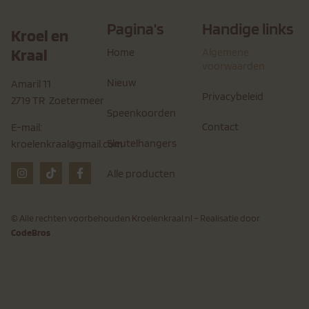
Pagina's
Handige links
Kroel en
Kraal
Home
Algemene
voorwaarden
Nieuw
Amaril 11
Privacybeleid
2719 TR Zoetermeer
Speenkoorden
Contact
E-mail:
Sleutelhangers
kroelenkraal@gmail.com
Alle producten
© Alle rechten voorbehouden Kroelenkraal.nl – Realisatie door
CodeBros