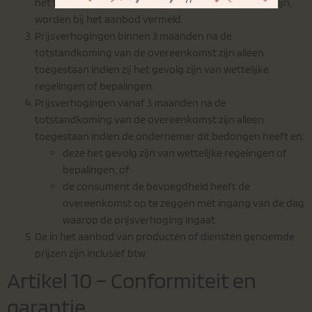
het feit dat eventueel vermelde prijzen richtprijzen zijn,
worden bij het aanbod vermeld.
Prijsverhogingen binnen 3 maanden na de
totstandkoming van de overeenkomst zijn alleen
toegestaan indien zij het gevolg zijn van wettelijke
regelingen of bepalingen.
Prijsverhogingen vanaf 3 maanden na de
totstandkoming van de overeenkomst zijn alleen
toegestaan indien de ondernemer dit bedongen heeft en:
deze het gevolg zijn van wettelijke regelingen of
bepalingen; of
de consument de bevoegdheid heeft de
overeenkomst op te zeggen met ingang van de dag
waarop de prijsverhoging ingaat.
De in het aanbod van producten of diensten genoemde
prijzen zijn inclusief btw.
Artikel 10 – Conformiteit en
garantie