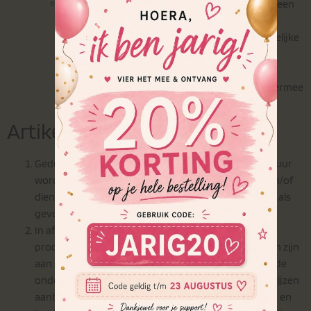
De levering van digitale inhoud anders dan op een
materiële drager, maar alleen als:
de uitvoering is begonnen met uitdrukkelijke
voorafgaande instemming van de
consument; en
de consument heeft verklaard dat hij hiermee
zijn herroepingsrecht verliest.
Artikel 9 – De prijs
Gedurende de in het aanbod vermelde geldigheidsduur
worden de prijzen van de aangeboden producten en/of
diensten niet verhoogd, behoudens prijswijzigingen als
gevolg van veranderingen in btw-tarieven.
In afwijking van het vorige lid kan de ondernemer
producten of diensten waarvan de prijzen gebonden zijn
aan schommelingen op de financiële markt en waar de
ondernemer geen invloed op heeft, met variabele prijzen
aanbieden. Deze gebondenheid aan schommelingen en