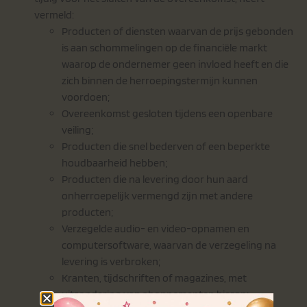
vermeld:
Producten of diensten waarvan de prijs gebonden
is aan schommelingen op de financiële markt
waarop de ondernemer geen invloed heeft en die
zich binnen de herroepingstermijn kunnen
voordoen;
Overeenkomst gesloten tijdens een openbare
veiling;
Producten die snel bederven of een beperkte
houdbaarheid hebben;
Producten die na levering door hun aard
onherroepelijk vermengd zijn met andere
producten;
Verzegelde audio- en video-opnamen en
computersoftware, waarvan de verzegeling na
levering is verbroken;
Kranten, tijdschriften of magazines, met
uitzondering van abonnementen hierop;