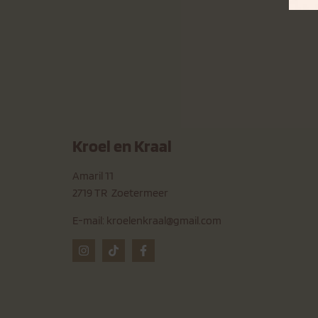
Kroel en Kraal
Amaril 11
2719 TR Zoetermeer
E-mail:
kroelenkraal@gmail.com