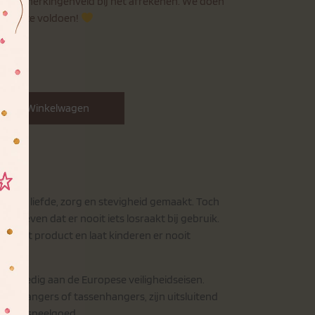
het opmerkingenveld bij het afrekenen. We doen
ensen te voldoen!
 Aan Winkelwagen
veel liefde, zorg en stevigheid gemaakt. Toch
ie geven dat er nooit iets losraakt bij gebruik.
ig het product en laat kinderen er nooit
volledig aan de Europese veiligheidseisen.
utelhangers of tassenhangers, zijn uitsluitend
et als speelgoed.