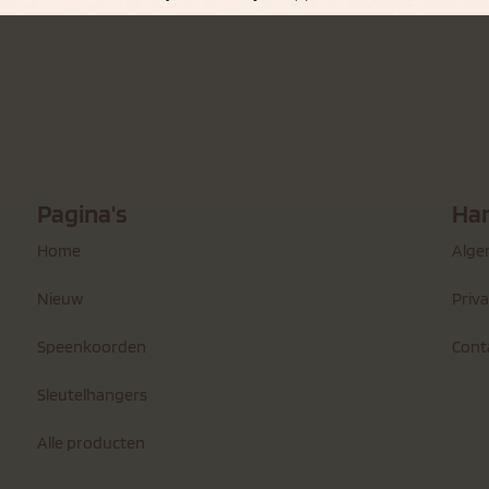
Pagina's
Han
Home
Alge
Nieuw
Priv
Speenkoorden
Cont
Sleutelhangers
Alle producten