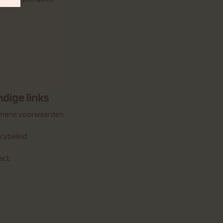
dige links
mene voorwaarden
acybeleid
act