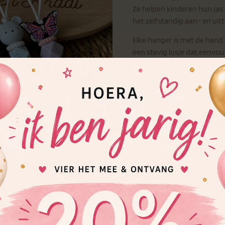
Ze helpen kinderen hun jas 
het zelfstandig aan- en uit
Elke hanger is met de hand 
een stevig lusje dat eenvoudi
Perfect voor naar school, 
Waarom kiezen voor onze j
Handgemaakt van veil
Leuk én praktisch vo
Verkrijgbaar in versch
Ook te gebruiken als
Laat in het opmerkingenv
ontvangen, dan maken wij 
Een klein detail dat zorgt v
handig accessoire voor elk 
Let op: Wil je zelf kiezen we