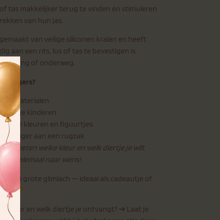
of tas makkelijker terug te vinden én stimuleren
trekken van hun jas.
gemaakt van veilige siliconen kralen en heeft
g aan een rits, lus of tas te bevestigen is.
de opvang of onderweg.
ashangers?
ige materialen
or jonge kinderen
illende kleuren en figuurtjes
 tashanger aan een rugzak
eld weten welke kleur en welk diertje je wilt
hem helemaal naar wens!
oor een grote glimlach — ideaal als cadeautje of
kind.
lke kleur en welk diertje je ontvangt? ➔ Laat je