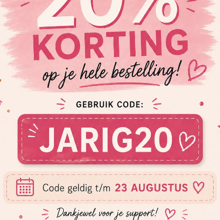
voorkeuren dan achter in 
altijd ons best om aan je w
€
5,00
Incl. BTW
Toevoegen
Onze producten worden met 
kunnen wij geen 100% garant
Controleer daarom regelmat
onbeheerd mee spelen.
Onze speenkoorden voldoen 
Andere producten, zoals sle
bedoeld als accessoire en ni