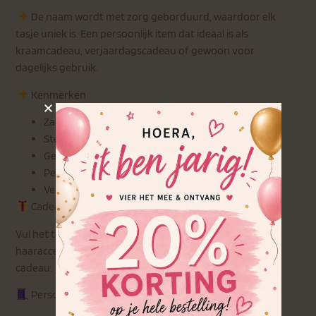
De naam wordt met zorg geborduurd, waardoor elk
tasje uniek is. Een persoonlijk item dat ideaal is als
kraamcadeau, verjaardagscadeau of gewoon voor
dagelijks gebruik.
Kenmerken
Zachte teddy stof met luxe uitstraling
Stevige rits
Geschikt als toilettas of accessoire tas
Personalisatie: naam wordt geborduurd
Verkrijgbaar in meerdere kleuren
Cadeautip
Vul het tasje met wat verzorgingsproducten of
haaraccessoires voor een compleet en persoonlijk
cadeau.
Personalisatie