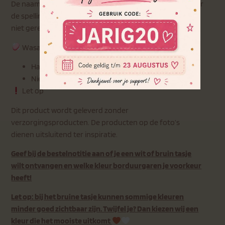
De naam wordt speciaal voor jou geborduurd. Controleer
de spelling zorgvuldig, gepersonaliseerde items kunnen
niet geretourneerd worden.
Wasadvies
Handwas
Niet in de droger
Let op
Dit product wordt geleverd zonder
verzorgingsproducten. De producten op de foto’s
dienen uitsluitend ter inspiratie.
Geef bij de bestelnotitie aan of je een wit of bruin tasje
wilt ontvangen en welke kleur borduurgaren je voorkeur
heeft!
Let op: bij het bruine tasje kunnen sommige kleuren
minder goed zichtbaar zijn. Twijfel je? Dan kiezen wij een
kleur die het mooiste uitkomt