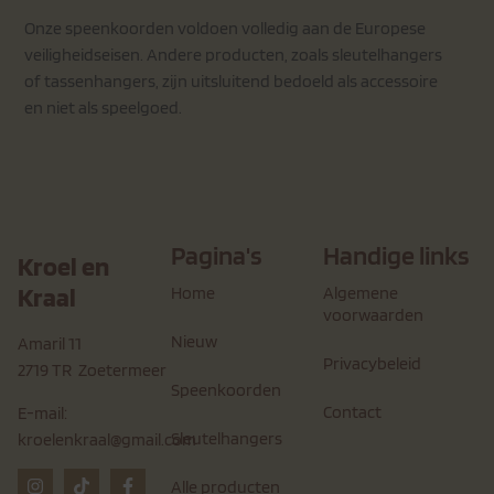
Onze speenkoorden voldoen volledig aan de Europese
veiligheidseisen. Andere producten, zoals sleutelhangers
of tassenhangers, zijn uitsluitend bedoeld als accessoire
en niet als speelgoed.
Pagina's
Handige links
Kroel en
Kraal
Home
Algemene
voorwaarden
Nieuw
Amaril 11
Privacybeleid
2719 TR Zoetermeer
Speenkoorden
Contact
E-mail:
Sleutelhangers
kroelenkraal@gmail.com
Alle producten