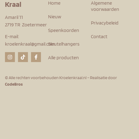
Kraal
Home
Algemene
voorwaarden
Nieuw
Amaril 11
Privacybeleid
2719 TR Zoetermeer
Speenkoorden
Contact
E-mail:
Sleutelhangers
kroelenkraal@gmail.com
Alle producten
© Alle rechten voorbehouden Kroelenkraal.nl – Realisatie door
CodeBros