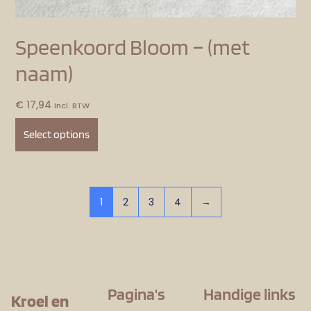
Speenkoord Bloom – (met
naam)
€
17,94
Incl. BTW
Select options
1
2
3
4
→
Pagina's
Handige links
Kroel en